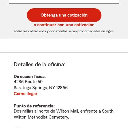
un
un
desplegable
código
código
postal
postal
Obtenga una cotización
de
de
5
5
o continuar con una cotización
dígitos
dígitos
Todas las cotizaciones y documentos serán proporcionados en inglés.
Detalles de la oficina:
Dirección física:
4286 Route 50
Saratoga Springs
,
NY
12866
Cómo llegar
Punto de referencia:
Dos millas al norte de Wilton Mall, enfrente a South
Wilton Methodist Cemetery.