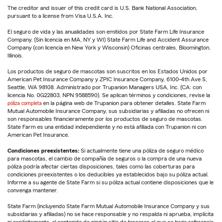
The creditor and issuer of this credit card is U.S. Bank National Association,
pursuant to a license from Visa U.S.A. Inc.
El seguro de vida y las anualidades son emitidos por State Farm Life Insurance
Company. (Sin licencia en MA, NY y WI) State Farm Life and Accident Assurance
Company (con licencia en New York y Wisconsin) Oficinas centrales, Bloomington,
Illinois.
Los productos de seguro de mascotas son suscritos en los Estados Unidos por
American Pet Insurance Company y ZPIC Insurance Company, 6100-4th Ave S,
Seattle, WA 98108. Administrado por Trupanion Managers USA, Inc. (CA: con
licencia No. 0G22803, NPN 9588590). Se aplican términos y condiciones, revise la
póliza completa
en la página web de Trupanion para obtener detalles. State Farm
Mutual Automobile Insurance Company, sus subsidiarias y afiliadas no ofrecen ni
son responsables financieramente por los productos de seguro de mascotas.
State Farm es una entidad independiente y no está afiliada con Trupanion ni con
American Pet Insurance.
Condiciones preexistentes:
Si actualmente tiene una póliza de seguro médico
para mascotas, el cambio de compañía de seguros o la compra de una nueva
póliza podría afectar ciertas disposiciones, tales como las coberturas para
condiciones preexistentes o los deducibles ya establecidos bajo su póliza actual.
Informe a su agente de State Farm si su póliza actual contiene disposiciones que le
convenga mantener.
State Farm (incluyendo State Farm Mutual Automobile Insurance Company y sus
subsidiarias y afiliadas) no se hace responsable y no respalda ni aprueba, implícita