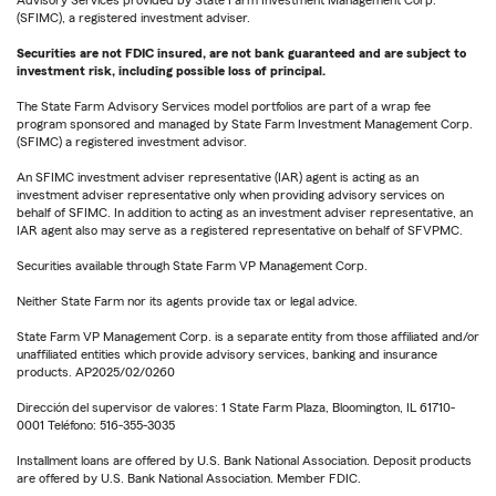
Advisory Services provided by State Farm Investment Management Corp.
(SFIMC), a registered investment adviser.
Securities are not FDIC insured, are not bank guaranteed and are subject to
investment risk, including possible loss of principal.
The State Farm Advisory Services model portfolios are part of a wrap fee
program sponsored and managed by State Farm Investment Management Corp.
(SFIMC) a registered investment advisor.
An SFIMC investment adviser representative (IAR) agent is acting as an
investment adviser representative only when providing advisory services on
behalf of SFIMC. In addition to acting as an investment adviser representative, an
IAR agent also may serve as a registered representative on behalf of SFVPMC.
Securities available through State Farm VP Management Corp.
Neither State Farm nor its agents provide tax or legal advice.
State Farm VP Management Corp. is a separate entity from those affiliated and/or
unaffiliated entities which provide advisory services, banking and insurance
products. AP2025/02/0260
Dirección del supervisor de valores: 1 State Farm Plaza, Bloomington, IL 61710-
0001 Teléfono: 516-355-3035
Installment loans are offered by U.S. Bank National Association. Deposit products
are offered by U.S. Bank National Association. Member FDIC.