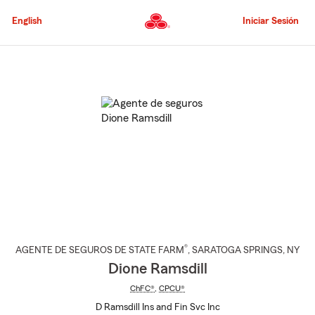
Pasar
al
English
Iniciar Sesión
contenido
principal
Comienzo
del
contenido
principal
®
AGENTE DE SEGUROS DE STATE FARM
,
SARATOGA SPRINGS
, NY
Dione Ramsdill
ChFC®
,
CPCU®
D Ramsdill Ins and Fin Svc Inc